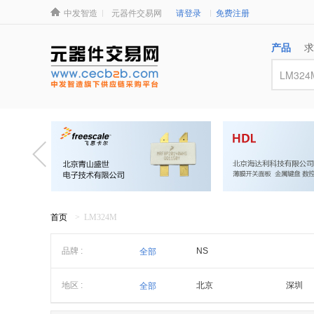
中发智造
元器件交易网
请登录
免费注册
产品
求
首页
> LM324M
品牌 :
NS
全部
地区 :
北京
深圳
全部
浙江
潮汕