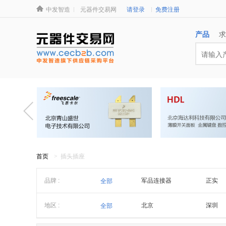
中发智造
元器件交易网
请登录
免费注册
产品
求
首页
> 插头插座
品牌 :
军品连接器
正实
全部
NEUTRIK
慈达
地区 :
北京
深圳
全部
军品850工厂
军品85
浙江
潮汕