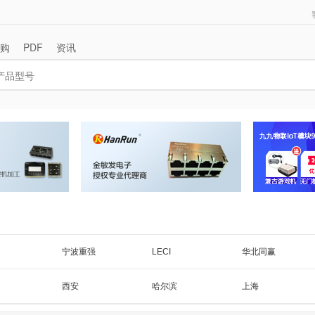
购
PDF
资讯
宁波重强
LECI
华北同赢
泰兴
SC
重强企业
西安
哈尔滨
上海
0
广东其他
其他