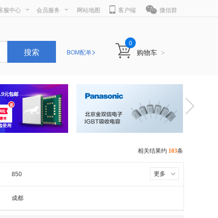
客服中心
会员服务
网站地图
客户端
微信群
0
>
搜索
购物车
BOM配单
>
相关结果约
103
条
更多
850
维普航空插头
成都