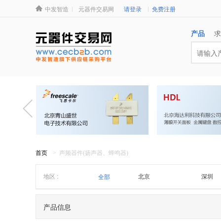
中发智造
元器件交易网
请登录
免费注册
产品
求
首页
> 声频器件(扬声器、蜂鸣器)
地区 :
北京
深圳
全部
浙江
潮汕
产品信息