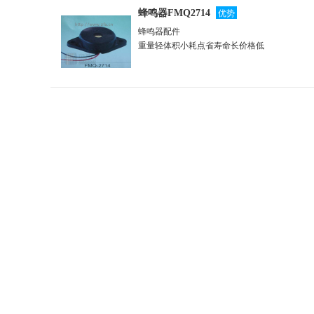
优势
蜂鸣器FMQ2714
蜂鸣器配件
重量轻体积小耗点省寿命长价格低