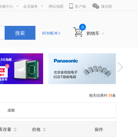
客服中心
会员服务
网站地图
客户端
微信群
0
>
搜索
购物车
BOM配单
>
相关结果约
18
条
成都
库存量
价格
操作