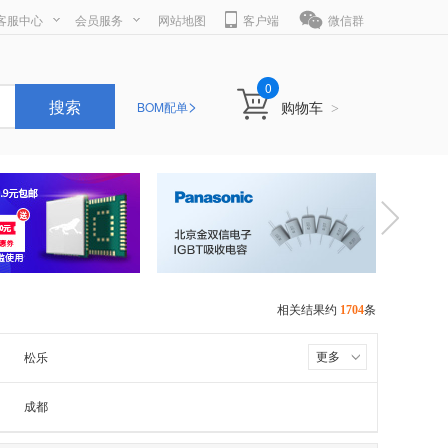
客服中心
会员服务
网站地图
客户端
微信群
0
>
搜索
购物车
BOM配单
>
相关结果约
1704
条
更多
松乐
日本富士通
成都
台湾欣大