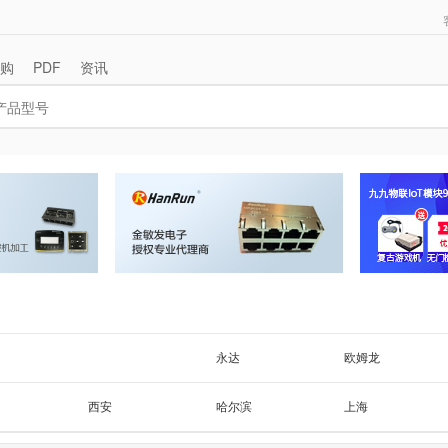
购
PDF
资讯
永达
欧姆龙
国冠
松下
正启
三友继电器
西安
哈尔滨
上海
汇科
IDEC和泉
浙江
广东其他
其他