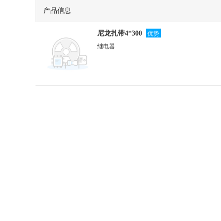
万佳
宏发继
产品信息
SANYO三洋
HONG
优势
尼龙扎带4*300
松乐继电器
松下的
继电器