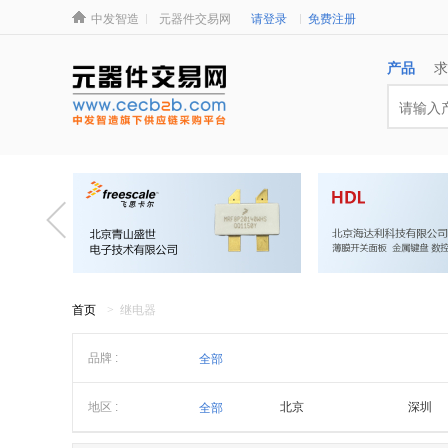
中发智造
元器件交易网
请登录
免费注册
产品
求
首页
> 继电器
品牌 :
全部
厦门宏发
科通/
地区 :
北京
深圳
全部
汇港
美格尔
浙江
潮汕