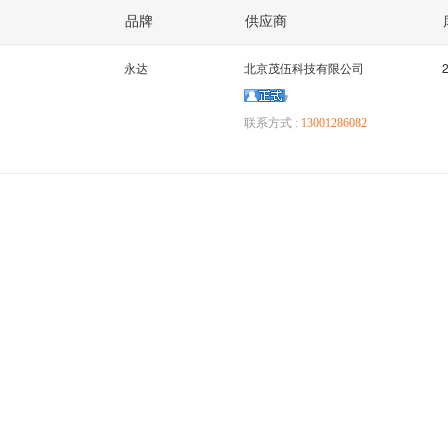
电器
日本松下
GOODSKY国兴
欣大
品牌
供应商
FA宏发
汇港继电器
日本欧姆龙
TYCO泰科
永达
北京茂伍科技有限公司
OMRON日本欧姆龙
联系方式 :
13001286082