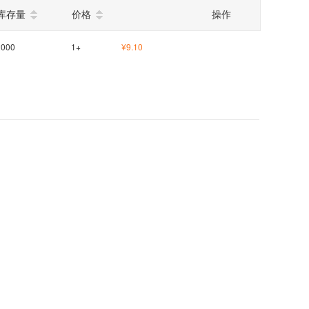
国冠
库存量
价格
操作
宁波松乐
2000
1+
¥9.10