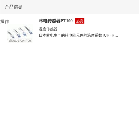
产品信息
操作
热卖
林电传感器PT100
温度传感器
日本林电生产的铂电阻元件的温度系数TCR=R100-R0/R0X100 其中R100 在100度时的电阻值 在0度时的电阻值 我们提供符合IEC751标准的TCR=0.003851的铂电阻元件,此外,我们也乐于为客户提供其它温度系数的铂电阻元件,如TCR=0.03750等。 铂电阻元件有良好的长期稳定性,例如CRZ-1632在400度时持续300小时,零点时的最大温度漂移仅为0.02度