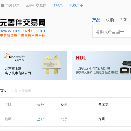
中发智造
元器件交易网
请登录
免费注册
产品
求购
PDF
首页
> 温度传感器
品牌 :
林电
美国家
全部
TYCO泰科
贺利氏
地区 :
北京
深圳
全部
浙江
潮汕