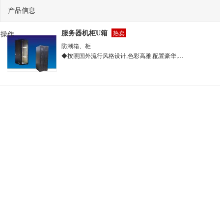
产品信息
操作
热卖
服务器机柜U箱
防潮箱、柜
◆按照国外流行风格设计,色彩高雅,配置豪华,内部散件模块式安装。机柜在若干位置增加筋柱,型材缋化了承重,保证了柜体的钢度和支撑负载量。◆前后门侧板及顶部均可数冲设计网孔板,提供良好的通风效果,完美地解决了服务器密度高,散热不良造成死机的问题。◆独特的统一计划槽及电源设计使网线与电源分开,避免干扰,电源排插位可多联竖装入后立柱内,不占用机柜使用空间。内部良好的防尘设计,拆装方便对设备延长使用给予保证。◆结构坚固,最大静载达1200KG。◆可按照用户要求设计订做。